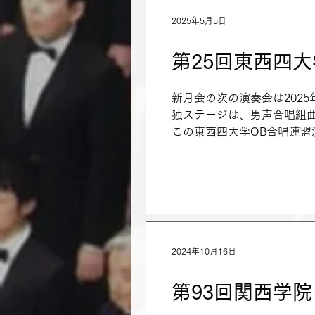
2025年5月5日
第25回東西四
新月会の次の演奏会は2025
独ステージは、男声合唱組
この東西四大学OB合唱連盟
あのコロナ禍で余儀なく...
2024年10月16日
第93回関西学