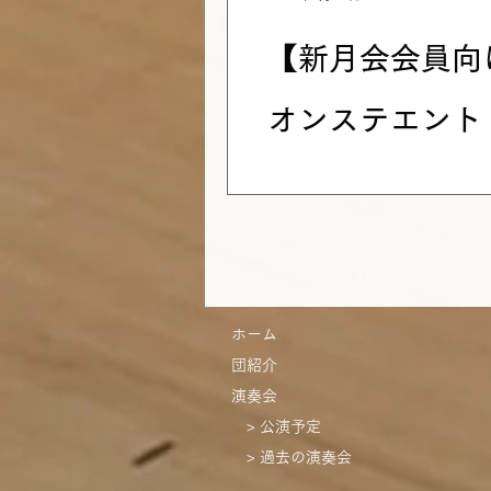
【新月会会員向
オンステエントリ
切）
新月会創立90周年記念演奏
くの会員の皆様にご参加を
ます。 普段より新月会の
と思われる方、卒業後、初めて
ホーム
団紹介
演奏会
> 公演予定
> 過去の演奏会