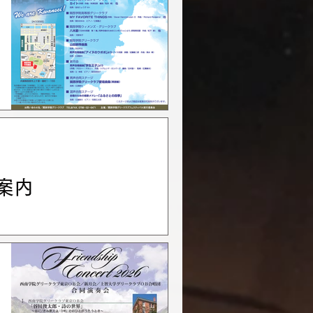
案内
会アプリチームから、以下の
たします。 新月会理事長
アプリ」をリリースいたしま
います。 「公式アプリ」の
母校通信157号の「公式アプ
法について ①告知ページに