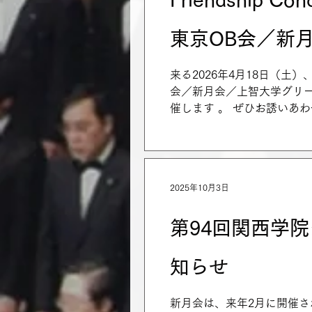
掲載している「アプリダウンロー
窓会公式アプリ」で検索 な
東京OB会／新
後、「ログイン」をクリック 
唱団合同演奏会
来る2026年4月18日（土）、 
会／新月会／上智大学グリー
催します 。 ぜひお誘いあわ
（土） 杉並公会堂 大ホール 
ラブ東京OB会 「谷川俊
Ⅱ．新月会 男声合唱組曲
クラブOB合唱団 「シベ
2025年10月3日
男声合唱組曲「尾崎喜八の
第94回関西学
知らせ
新月会は、来年2月に開催さ