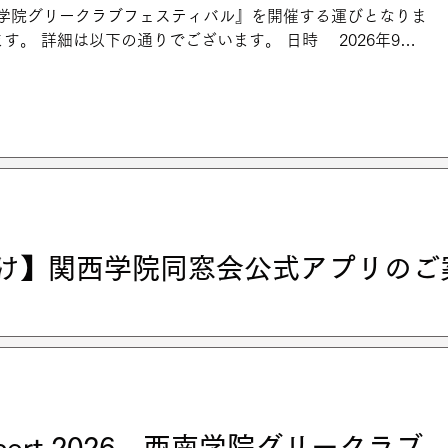
西学院グリークラブフェスティバル』を開催する運びとなりま
す。 詳細は以下の通りでございます。 日時 2026年9月
分 開演14時 会場 関西学院中央講堂 入場無料・全席自由席
体 関西学院中学部グリークラブ 関西学院高等部グリーク
・グリークラブ 関西学院グリークラブ 新月会 ※多くの
となった場合には、ご入場いただけない可能性がございま
わせは関西学院グリークラブHPのお問い合わせフォーム又
471）にご連絡ください。 皆様のご来場を心よりお待ちしており
け】関西学院同窓会公式アプリのご
の度「関西学院同窓会公式アプリ」をリリースした関西学院同窓
についての依頼がありました。 ご協力のほどよろしくお願いい
ドのお願い この度、関西学院同窓会は「関西学院同窓会公式
非「公式アプリ」のダウンロードをいただけますと幸甚でござ
7日（火）発送の母校通信157号で告知しておりますが、改めて
たしますので、ご確認をお願い致します。 ※ダウンロード方
Concert 2026 西南学院グリークラブ