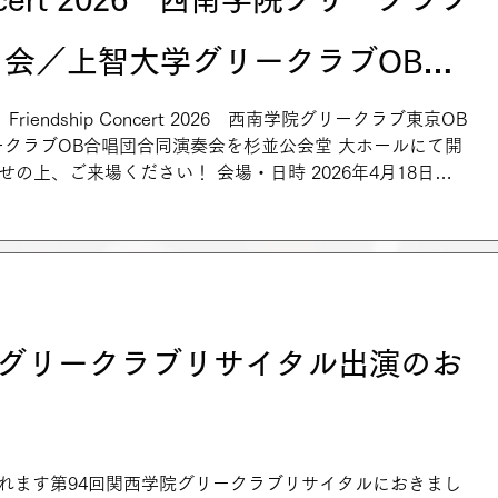
ド用QRコード」の読取り 又は ②App Store または Goo
お、ログインIDがご不明な場合の「アプリ内お問合せフォーム
月会／上智大学グリークラブOB合
→②ログイン画面の下部...
開催のご案内
Friendship Concert 2026 西南学院グリークラブ東京OB
クラブOB合唱団合同演奏会を杉並公会堂 大ホールにて開
せの上、ご来場ください！ 会場・日時 2026年4月18日
開場14:15／開演15:00 演奏曲目 Ⅰ．西南学院グリーク
太郎・詩の世界」 指揮：石丸貴康 ピアノ：杉山潤子
「雪明りの路」 指揮：山田真也 Ⅲ．上智大学グリー
リウス男声合唱曲集」 指揮：篠崎新一 Ⅳ．合同演奏
詩から」 指揮：太田務 チケット 全席自由：2,000円
院グリークラブリサイタル出演のお
れます第94回関西学院グリークラブリサイタルにおきまし