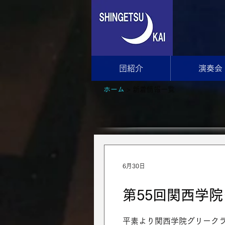
団紹介
演奏会
ホーム
> 新着情報一覧
6月30日
第55回関西学
平素より関西学院グリーク