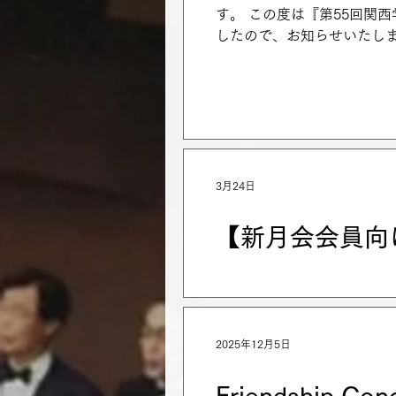
す。 この度は『第55回関
したので、お知らせいたしま
27日(日) 開場13時30
事前申し込み不要 出演団
ラブ 関西学院ウィメンズ
お客様のご来場により満席
す。 公演に関するお問い合
はお電話（0798-52-6
ます。
3月24日
【新月会会員向
新月会会員の皆さまへ こ
とおりアプリダウンロード
中井三夫 アプリダウンロー
2025年12月5日
した。 会員の皆さまには是
詳細につきましては、3月1
リ案内」告知ページを添付い
Friendship 