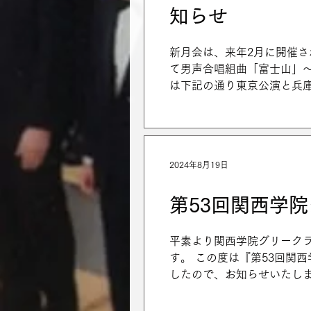
知らせ
新月会は、来年2月に開催さ
て男声合唱組曲「富士山」
は下記の通り東京公演と兵庫公
（土） 紀尾井ホール...
2024年8月19日
第53回関西学
平素より関西学院グリーク
す。 この度は『第53回関
したので、お知らせいたします。 詳
日(日)...