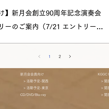
け】新月会創立90周年記念演奏会
ーのご案内（7/21 エントリー〆
会のエントリー受付を開始いたします。今回は、少しでも多
頂きたいという趣旨から、1ステージでもオンステをして頂け
練習に参加されている方はもちろん、久しぶりに歌ってみよう
1
2
参加さ...
新月会会員向け
KGGC F
> 活動予定-関西
> 
> 活動予定-東京
> 
CD/DVD/Blu-ray
> 